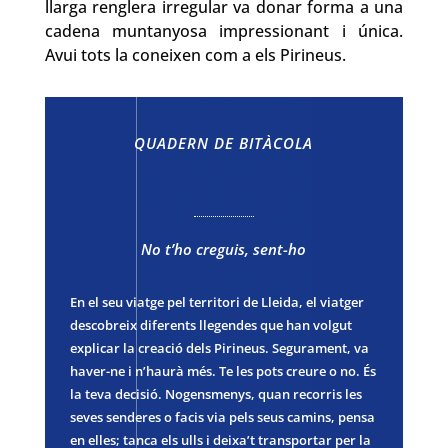
llarga renglera irregular va donar forma a una
cadena muntanyosa impressionant i única.
Avui tots la coneixen com a els Pirineus.
QUADERN DE BITÀCOLA
No t’ho creguis, sent-ho
En el seu viatge pel territori de Lleida, el viatger
descobreix diferents llegendes que han volgut
explicar la creació dels Pirineus. Segurament, va
haver-ne i n’haurà més. Te les pots creure o no. És
la teva decisió. Nogensmenys, quan recorris les
seves senderes o facis via pels seus camins, pensa
en elles; tanca els ulls i deixa’t transportar per la