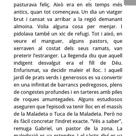
pasturava feliç. Això era en els temps més
antics, quan tot començava. Un dia un viatger
brut i cansat va arribar a la regió demanant
almoina. Volia alguna cosa per menjar. I
pidolava també un xic de refugi. Tot i aixó, en
veure el manguer, alguns pastors, que
xerraven al costat dels seus ramats, van
preterir l’estranger. La llegenda diu que aquell
indigent desvalgut era el fill de Déu.
Enfurismat, va decidir maleir el lloc. I aquell
jardí de prats verds i generosos es va convertir
en una infinitat de barrancs pedregosos, plens
de congestes profundes i en tarteres amb piles
de roques amuntegades. Alguns estudiosos
aseguren que l’episodi va tenir lloc en el massís
de la Maladeta o Tuca de la Maladeta. Però no
és fàcil concretar l’indret exacte. “Vés a saber”,
remuga Gabriel, un pastor de la zona. La
maledicció es va estendre. I el càstic diví es va