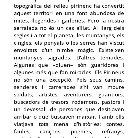
topogràfica del relleu pirinenc ha convertit
aquest territori en una font abundosa de
mites, llegendes i garleries. Però la nostra
serralada no és un cas aïllat. Al llarg dels
segles i a tot el planeta, les muntanyes, els
cingles, els penyals o les serres han viscut
envoltats d’un nimbe màgic. Existeixen
muntanyes sagrades. D’altres temudes.
Algunes que –diuen– són guaridores i
algunes més que fan miracles. Els Pirineus
no són una excepció. Pels seus camins,
senderes i carrerades s’hi van moure
soldats, artistes, aventurers, guaridors,
buscadors de tresors, rodamons, pastors i
un devessall de persones que desitjaven
arribar o que buscaven marxar. I amb ells
viatjava tota mena d’històries: contes,
faules, cançons, poemes, refranys,