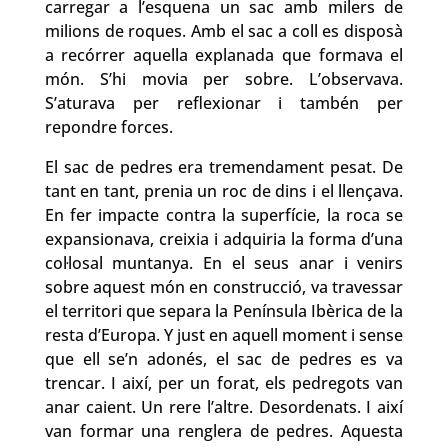
carregar a l’esquena un sac amb milers de
milions de roques. Amb el sac a coll es disposà
a recórrer aquella explanada que formava el
món. S’hi movia per sobre. L’observava.
S’aturava per reflexionar i tambén per
repondre forces.
El sac de pedres era tremendament pesat. De
tant en tant, prenia un roc de dins i el llençava.
En fer impacte contra la superfície, la roca se
expansionava, creixia i adquiria la forma d’una
col·losal muntanya. En el seus anar i venirs
sobre aquest món en construcció, va travessar
el territori que separa la Península Ibèrica de la
resta d’Europa. Y just en aquell moment i sense
que ell se’n adonés, el sac de pedres es va
trencar. I així, per un forat, els pedregots van
anar caient. Un rere l’altre. Desordenats. I així
van formar una renglera de pedres. Aquesta