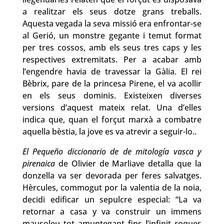
a realitzar els seus dotze grans treballs.
Aquesta vegada la seva missió era enfrontar-se
al Gerió, un monstre gegante i temut format
per tres cossos, amb els seus tres caps y les
respectives extremitats. Per a acabar amb
l’engendre havia de travessar la Gàlia. El rei
Bèbrix, pare de la princesa Pirene, el va acollir
en els seus dominis. Existeixen diverses
versions d’aquest mateix relat. Una d’elles
indica que, quan el forçut marxà a combatre
aquella bèstia, la jove es va atrevir a seguir-lo..
El Pequeño diccionario de de mitología vasca y
pirenaica
de Olivier de Marliave detalla que la
donzella va ser devorada per feres salvatges.
Hèrcules, commogut por la valentia de la noia,
decidi edificar un sepulcre especial: “La va
retornar a casa y va construir un immens
mausoleu tot amuntegant fins l’infinit roques