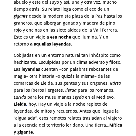
abuelo y este del suyo y así, una y otra vez, mucho
tiempo atrás. Su relato llega como el eco de un
gigante
desde la modernista plaza de la Paz hasta los
graneros, que albergan ganado y madera de pino
rojo y encinas en las siete aldeas de la Vall Ferrera.
Este es un viaje
a esa noche
que ilumina. Y un
retorno
a
aquellas leyendas.
Cobijadas en un entorno natural tan inhóspito como
hechizante. Esculpidas por un clima adverso y filoso.
Las
leyendas
cuentan –con palabras rebosantes de
magia– otra historia –o quizás la misma– de las
comarcas de Lleida, sus gentes y sus orígenes.
Iltirta
para los íberos ilergetes.
Ilerda
para los romanos.
Larida
para los musulmanes
Leyda
en el Medievo.
Lleida
,
hoy. Hay un viaje a la noche repleto de
leyendas, de mitos y recuerdos. Antes que llegue la
“aigualada”, esos remotos relatos trasladan al viajero
a la esencia del territorio leridano. Una tierra…
Mítica
y gigante.